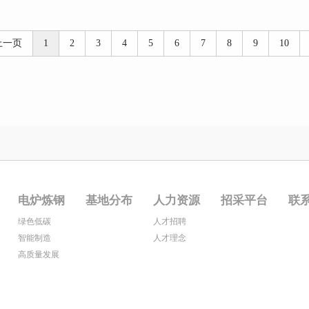
上一页
1
2
3
4
5
6
7
8
9
10
电炉炼钢
基地分布
人力资源
招采平台
联
绿色低碳
人才招聘
智能制造
人才理念
高质量发展